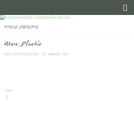
Skip to content
WIESE_PFAEHLE
Wiese_Pfaehle
VON
SCHIMMELREITER
·
20. JANUAR 2019
SHARE