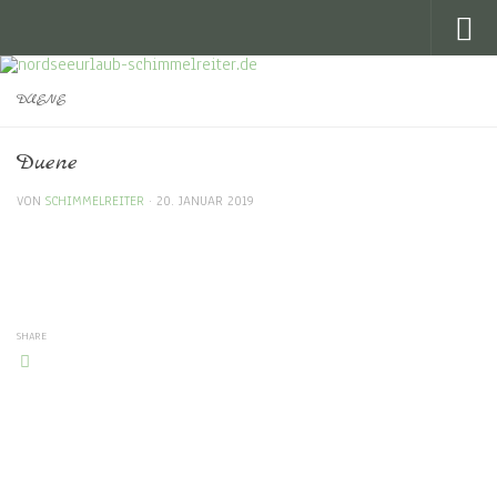
Skip to content
DUENE
Duene
VON
SCHIMMELREITER
·
20. JANUAR 2019
SHARE