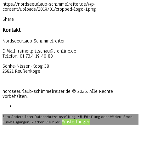
https://nordseeurlaub-schimmelreiter.de/wp-
content/uploads/2019/01/cropped-logo-1.png
Share
Kontakt
Nordseeurlaub Schimmelreiter
E-Mail: rainer.pritschau@t-online.de
Telefon: 01 73.4 19 40 88
Sönke-Nissen-Koog 38
25821 Reußenköge
nordseeurlaub-schimmelreiter.de © 2026. Alle Rechte
vorbehalten.
Zum Ändern Ihrer Datenschutzeinstellung, z.B. Erteilung oder Widerruf von
Einstellungen
Einwilligungen, klicken Sie hier: