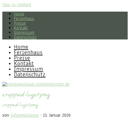
Skip to content
Home
Ferienhaus
Preise
Kontakt
Impressum
Datenschutz
Home
Ferienhaus
Preise
Kontakt
Impressum
Datenschutz
cropped-logo-1.png
cropped-logo-1.png
von
Schimmelreiter
·
13. Januar 2019