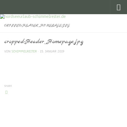
Skip to content
CROPPED-HEADER_HOMEPAGE.JPG
cropped-Header_Homepage.jpg
VON
SCHIMMELREITER
·
15. JANUAR 2019
SHARE